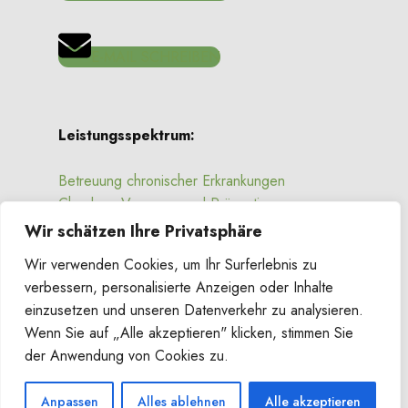
E-MAIL SCHREIBEN
Leistungsspektrum:
Betreuung chronischer Erkrankungen
Checkup, Vorsorge und Prävention
Schlafmedizin
Wir schätzen Ihre Privatsphäre
Impfen und Impfberatung
Wir verwenden Cookies, um Ihr Surferlebnis zu
Wundversorgung
verbessern, personalisierte Anzeigen oder Inhalte
Individuelle Gesundheitsleistungen(IGeL)
einzusetzen und unseren Datenverkehr zu analysieren.
Wenn Sie auf „Alle akzeptieren" klicken, stimmen Sie
Links:
der Anwendung von Cookies zu.
Impressum
Anpassen
Alles ablehnen
Alle akzeptieren